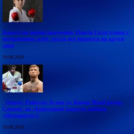
Каратэ во время пандемии: Наиля Гатауллина с
нетерпением ждет, когда все вернется на круги
своя
19.08.2020
Опрос: Рафаэль Агаев vs. Конор МакГрегор.
Сможет ли «Бриллиант каратэ» побить
«Ноториуса»?
19.08.2020