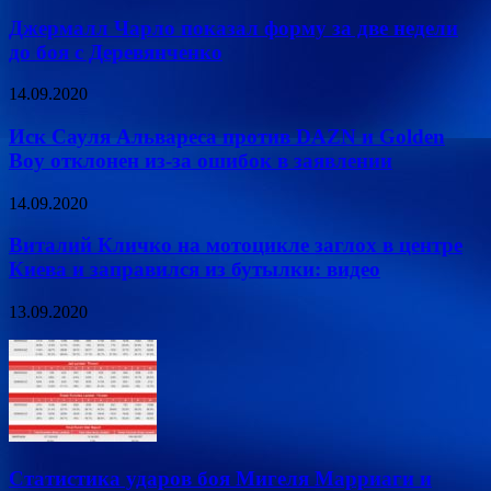
Джермалл Чарло показал форму за две недели
до боя с Деревянченко
14.09.2020
Иск Сауля Альвареса против DAZN и Golden
Boy отклонен из-за ошибок в заявлении
14.09.2020
Виталий Кличко на мотоцикле заглох в центре
Киева и заправился из бутылки: видео
13.09.2020
Статистика ударов боя Мигеля Марриаги и