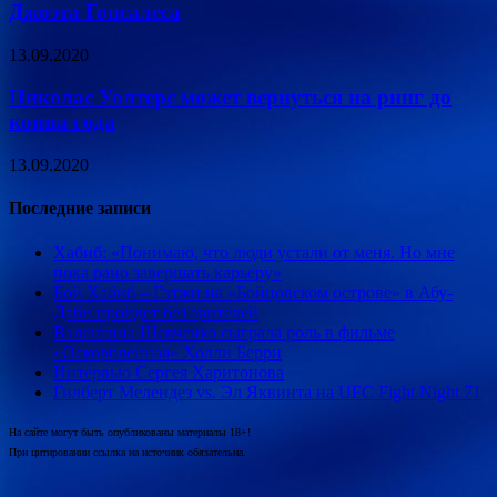
Джоэта Гонсалеса
13.09.2020
Николас Уолтерс может вернуться на ринг до
конца года
13.09.2020
Последние записи
Хабиб: «Понимаю, что люди устали от меня. Но мне
пока рано завершать карьеру»
Бой Хабиб – Гэтжи на «Бойцовском острове» в Абу-
Даби пройдет без зрителей
Валентина Шевченко сыграла роль в фильме
«Оскорбленная» Холли Берри
Интервью Сергея Харитонова
Гилберт Мелендез vs. Эл Яквинта на UFC Fight Night 71
На сайте могут быть опубликованы материалы 18+!
При цитировании ссылка на источник обязательна.