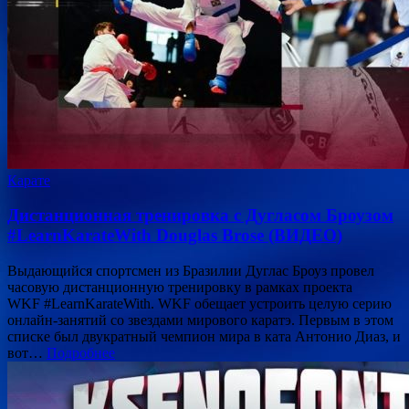
Карате
Дистанционная тренировка с Дугласом Броузом
#LearnKarateWith Douglas Brose (ВИДЕО)
Выдающийся спортсмен из Бразилии Дуглас Броуз провел
часовую дистанционную тренировку в рамках проекта
WKF #LearnKarateWith. WKF обещает устроить целую серию
онлайн-занятий со звездами мирового каратэ. Первым в этом
списке был двукратный чемпион мира в ката Антонио Диаз, и
вот…
Подробнее