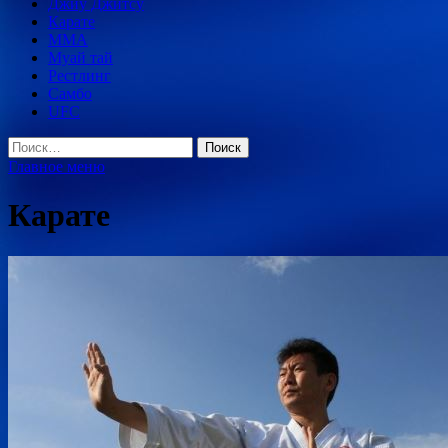
Джиу Джитсу
Карате
MMA
Муай тай
Рестлинг
Самбо
UFC
Найти:
Главное меню
Карате