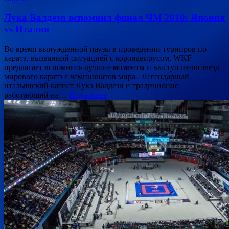
Лука Валдези вспомнил финал ЧМ 2010: Япония
vs Италия
Во время вынужденной паузы в проведении турниров по
каратэ, вызванной ситуацией с коронавирусом, WKF
предлагает вспомнить лучшие моменты и выступления звезд
мирового каратэ с чемпионатов мира. Легендарный
итальянский катист Лука Валдези и традиционно
работающий на…
Подробнее