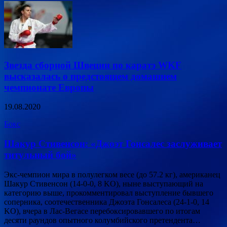
Звезда сборной Швеции по каратэ WKF
высказалась о предстоящем домашнем
чемпионате Европы
19.08.2020
Бокс
Шакур Стивенсон: «Джоэт Гонсалес заслуживает
титульный бой»
Экс-чемпион мира в полулегком весе (до 57.2 кг), американец
Шакур Стивенсон (14-0-0, 8 KO), ныне выступающий на
категорию выше, прокомментировал выступление бывшего
соперника, соотечественника Джоэта Гонсалеса (24-1-0, 14
KO), вчера в Лас-Вегасе перебоксировавшего по итогам
десяти раундов опытного колумбийского претендента…