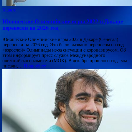
Карате
Юношеские Олимпийские игры 2022 в Дакаре
перенесли на 2026 год
Юношеские Олимпийские игры 2022 в Дакаре (Сенегал)
перенесли на 2026 год. Это было вызвано переносом на год
«взрослой» Олимпиады из-за ситуации с коронавирусом. Об
этом информирует пресс-служба Международного
олимпийского комитета (МОК). В декабре прошлого года мы
писали,…
Подробнее