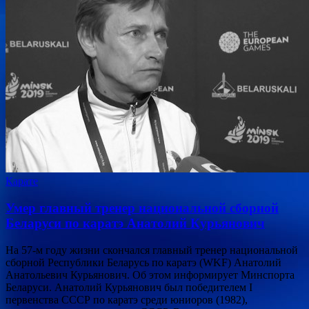
Карате
Умер главный тренер национальной сборной
Беларуси по каратэ Анатолий Курьянович
На 57-м году жизни скончался главный тренер национальной
сборной Республики Беларусь по каратэ (WKF) Анатолий
Анатольевич Курьянович. Об этом информирует Минспорта
Беларуси. Анатолий Курьянович был победителем I
первенства СССР по каратэ среди юниоров (1982),