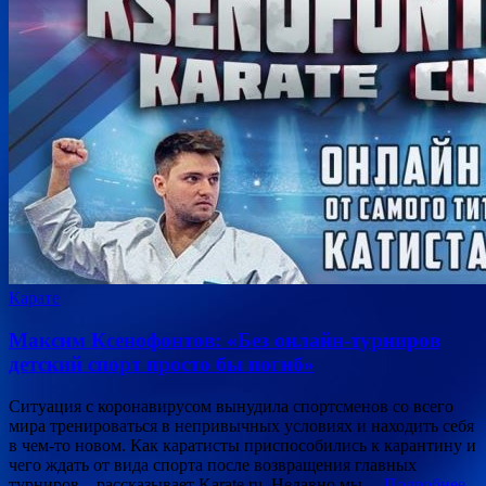
Карате
Максим Ксенофонтов: «Без онлайн-турниров
детский спорт просто бы погиб»
Ситуация с коронавирусом вынудила спортсменов со всего
мира тренироваться в непривычных условиях и находить себя
в чем-то новом. Как каратисты приспособились к карантину и
чего ждать от вида спорта после возвращения главных
турниров – рассказывает Karate.ru. Недавно мы…
Подробнее