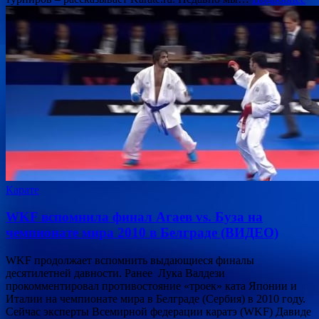
Карате
WKF вспомнила финал Агаев vs. Буза на
чемпионате мира 2010 в Белграде (ВИДЕО)
WKF продолжает вспомнить выдающиеся финалы
десятилетней давности. Ранее Лука Валдези
прокомментировал противостояние «троек» ката Японии и
Италии на чемпионате мира в Белграде (Сербия) в 2010 году.
Сейчас эксперты Всемирной федерации каратэ (WKF) Давиде