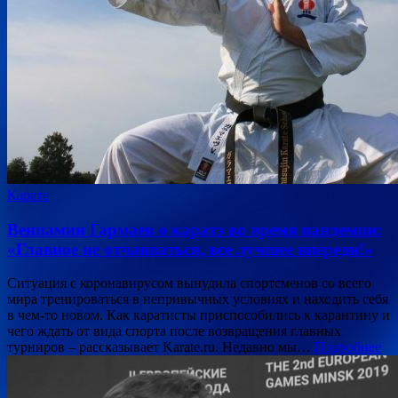
Карате
Вениамин Гармаев о каратэ во время пандемии:
«Главное не отчаиваться, все лучшее впереди!»
Ситуация с коронавирусом вынудила спортсменов со всего
мира тренироваться в непривычных условиях и находить себя
в чем-то новом. Как каратисты приспособились к карантину и
чего ждать от вида спорта после возвращения главных
турниров – рассказывает Karate.ru. Недавно мы…
Подробнее