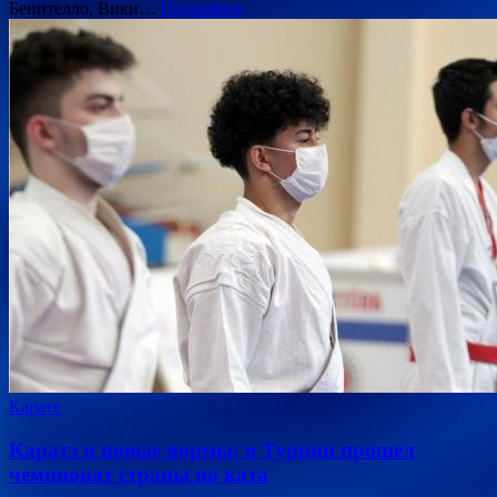
Бенителло, Вики…
Подробнее
Карате
Каратэ и новые нормы: в Турции прошел
чемпионат страны по ката