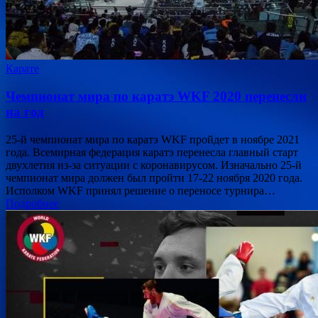
Карате
Чемпионат мира по каратэ WKF 2020 перенесли
на год
25-й чемпионат мира по каратэ WKF пройдет в ноябре 2021
года. Всемирная федерация каратэ перенесла главный старт
двухлетия из-за ситуации с коронавирусом. Изначально 25-й
чемпионат мира должен был пройти 17-22 ноября 2020 года.
Исполком WKF принял решение о переносе турнира…
Подробнее