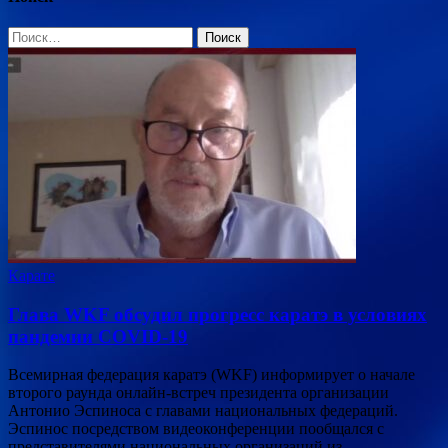
Найти:
Карате
Глава WKF обсудил прогресс каратэ в условиях
пандемии COVID-19
Всемирная федерация каратэ (WKF) информирует о начале
второго раунда онлайн-встреч президента организации
Антонио Эспиноса с главами национальных федераций.
Эспинос посредством видеоконференции пообщался с
представителями национальных организаций из