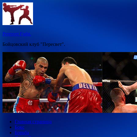
Перейти
к
содержимому
Peresvet Fight.
Бойцовский клуб "Пересвет".
Главная страница
Бокс
Борьба