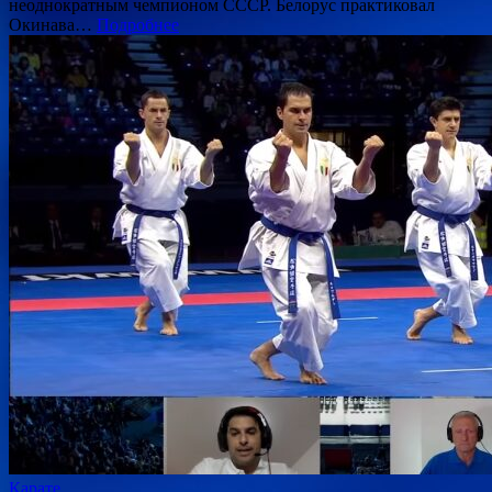
неоднократным чемпионом СССР. Белорус практиковал
Окинава…
Подробнее
Карате