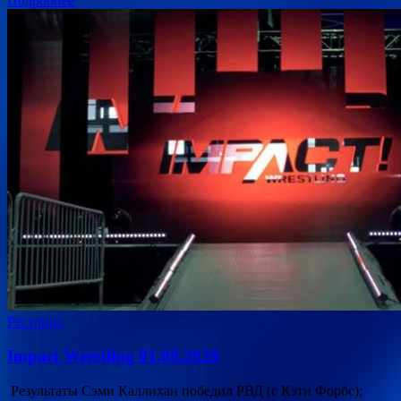
Подробнее
Рестлинг
Impact Wrestling 01.09.2020
Результаты Сэми Каллихан победил РВД (с Кэти Форбс);