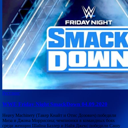
Рестлинг
WWE Friday Night SmackDown 04.09.2020
Heavy Machinery (Такер Кнайт и Отис Дозович) победили
Миза и Джона Моррисона; чемпионки в командных боях
среди женщин Шайна Базлер и Найя Джекс победили Сашу