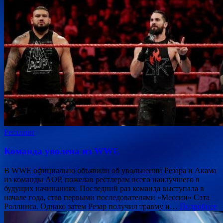
Рестлинг
Команда уволена из WWE
В WWE официально объявили об увольнении Резара и Акама
из команды AOP, пожелав рестлерам всего наилучшего в
будущих начинаниях. Последний раз команда выступала в
начале года, став первыми последователями «Мессии» Сэта
Роллинса. Однако затем Резар получил травму и…
Подробнее