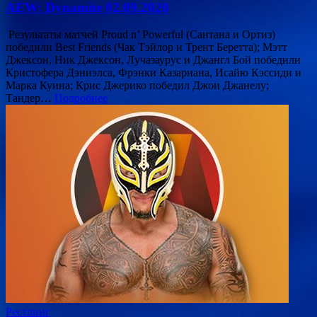
AEW: Dynamite 02.09.2020
Результаты матчей Proud n’ Powerful (Сантана и Ортиз)
победили Best Friends (Чак Тэйлор и Трент Беретта); Мэтт
Джексон, Ник Джексон, Лучазаурус и Джангл Бой победили
Кристофера Дэниэлса, Фрэнки Казариана, Исайю Кэссиди и
Марка Куина; Крис Джерико победил Джои Джанелу;
Тандер…
Подробнее
Рестлинг