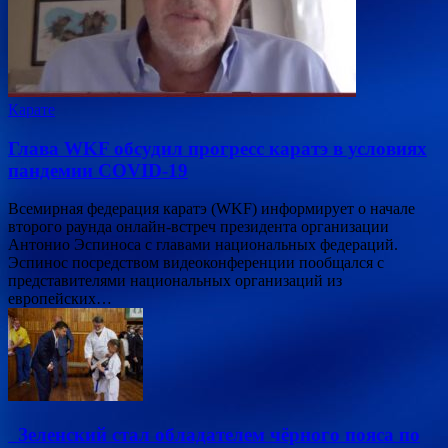
Карате
Глава WKF обсудил прогресс каратэ в условиях
пандемии COVID-19
Всемирная федерация каратэ (WKF) информирует о начале
второго раунда онлайн-встреч президента организации
Антонио Эспиноса с главами национальных федераций.
Эспинос посредством видеоконференции пообщался с
представителями национальных организаций из
европейских…
Зеленский стал обладателем чёрного пояса по