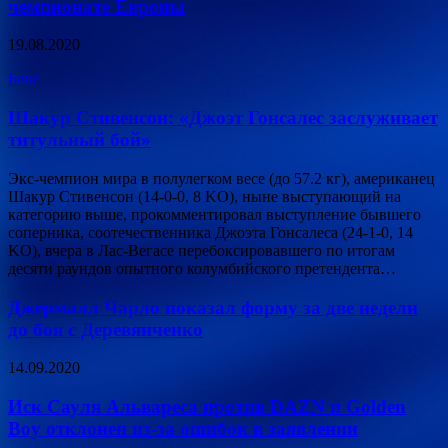
чемпионате Европы
19.08.2020
Бокс
Шакур Стивенсон: «Джоэт Гонсалес заслуживает
титульный бой»
Экс-чемпион мира в полулегком весе (до 57.2 кг), американец
Шакур Стивенсон (14-0-0, 8 KO), ныне выступающий на
категорию выше, прокомментировал выступление бывшего
соперника, соотечественника Джоэта Гонсалеса (24-1-0, 14
KO), вчера в Лас-Вегасе перебоксировавшего по итогам
десяти раундов опытного колумбийского претендента…
Джермалл Чарло показал форму за две недели
до боя с Деревянченко
14.09.2020
Иск Сауля Альвареса против DAZN и Golden
Boy отклонен из-за ошибок в заявлении