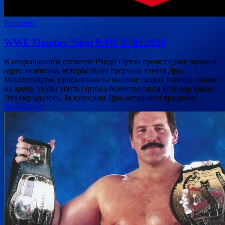
Рестлинг
WWE Monday Night RAW 07.09.2020
В открывающем сегменте Рэнди Ортон прочел едкое промо в
адрес чемпиона, которое было прервано самим Дрю
МакИнтайром, прибывшим на машине скорой помощи прямо
на арену, чтобы убить Ортона божественным клэймор киком.
Это ему удалось. За кулисами Дрю остановил продюсер…
Подробнее