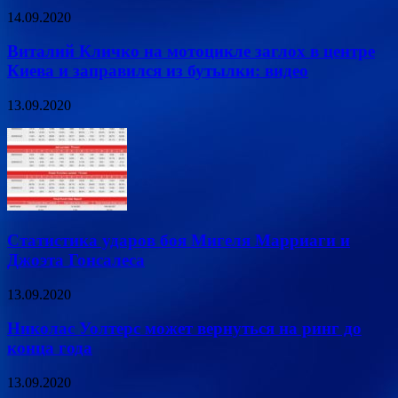
14.09.2020
Виталий Кличко на мотоцикле заглох в центре
Киева и заправился из бутылки: видео
13.09.2020
Статистика ударов боя Мигеля Марриаги и
Джоэта Гонсалеса
13.09.2020
Николас Уолтерс может вернуться на ринг до
конца года
13.09.2020