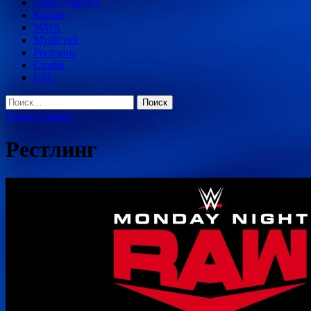
Джиу Джитсу
Карате
MMA
Муай тай
Рестлинг
Самбо
UFC
Найти:
Главное меню
Рестлинг