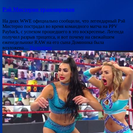
Рэй Мистерио травмирован
На днях WWE официально сообщили, что легендарный Рэй
Мистерио пострадал во время командного матча на PPV
Payback, с успехом прошедшего в это воскресенье. Легенда
получил разрыв трицепса, и вот почему на свежайшем
еженедельнике RAW на его сына Доминика была
возложена…
Подробнее