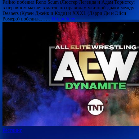
Райно победил Reno Scum (Люстер Легенда и Адам Торнстоу)
в неравном матче; в матче по правилам уличной драки между
Deaners (Кузен Джейк и Коди) и XXXL (Ларри Ди и Эйси
Ромеро) победила……
Подробнее
Рестлинг