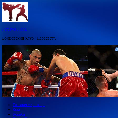
Перейти
к
содержимому
Peresvet Fight.
Бойцовский клуб "Пересвет".
Главная страница
Бокс
Борьба