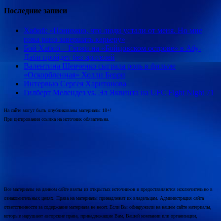
Последние записи
Хабиб: «Понимаю, что люди устали от меня. Но мне
пока рано завершать карьеру»
Бой Хабиб – Гэтжи на «Бойцовском острове» в Абу-
Даби пройдет без зрителей
Валентина Шевченко сыграла роль в фильме
«Оскорбленная» Холли Берри
Интервью Сергея Харитонова
Гилберт Мелендез vs. Эл Яквинта на UFC Fight Night 71
На сайте могут быть опубликованы материалы 18+!
При цитировании ссылка на источник обязательна.
Все материалы на данном сайте взяты из открытых источников и предоставляются исключительно в
ознакомительных целях. Права на материалы принадлежат их владельцам. Администрация сайта
ответственности за содержание материала не несет. Если Вы обнаружили на нашем сайте материалы,
которые нарушают авторские права, принадлежащие Вам, Вашей компании или организации,