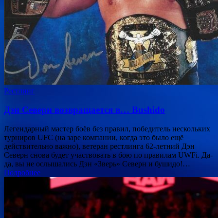
Рестлинг
Дэн Северн возвращается в… Bushido
Легендарный мастер боёв без правил, победитель нескольких
турниров UFC (на заре компании, когда это было ещё
действительно важно), ветеран рестлинга 62-летний Дэн
Северн снова будет участвовать в бою по правилам UWFi. Да-
да, вы не ослышались Дэн «Зверь» Северн и бушидо!…
Подробнее