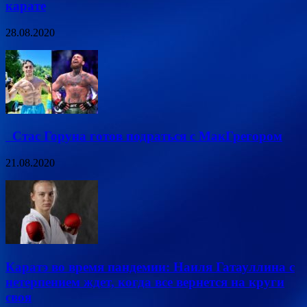
карате
28.08.2020
Стас Горуна готов подраться с МакГрегором
21.08.2020
Каратэ во время пандемии: Наиля Гатауллина с
нетерпением ждет, когда все вернется на круги
своя