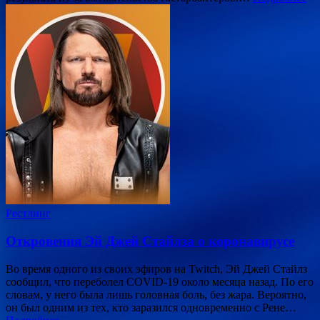
Рестлинг
Откровения Эй Джей Стайлза о коронавирусе
Во время одного из своих эфиров на Twitch, Эй Джей Стайлз
сообщил, что переболел COVID-19 около месяца назад. По его
словам, у него была лишь головная боль, без жара. Вероятно,
он был одним из тех, кто заразился одновременно с Рене…