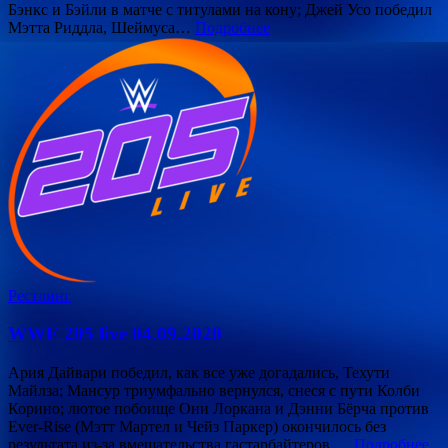
Бэнкс и Бэйли в матче с титулами на кону; Джей Усо победил
Мэтта Риддла, Шеймуса…
Подробнее
Рестлинг
WWE 205 live 04.09.2020
Ария Дайвари победил, как все уже догадались, Техути
Майлза; Мансур триумфально вернулся, снеся с пути Колби
Корино; лютое побоище Они Лоркана и Дэнни Бёрча против
Ever-Rise (Мэтт Мартел и Чейз Паркер) окончилось без
результата из-за вмешательства гастарбайтеров.…
Подробнее