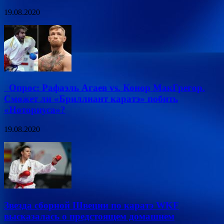
19.08.2020
Опрос: Рафаэль Агаев vs. Конор МакГрегор.
Сможет ли «Бриллиант каратэ» побить
«Ноториуса»?
19.08.2020
Звезда сборной Швеции по каратэ WKF
высказалась о предстоящем домашнем