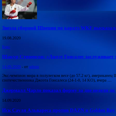
Звезда сборной Швеции по каратэ WKF высказал
19.08.2020
Бокс
Шакур Стивенсон: «Джоэт Гонсалес заслуживает
14.09.2020
-
от
admin
Экс-чемпион мира в полулегком весе (до 57.2 кг), американе
соотечественника Джоэта Гонсалеса (24-1-0, 14 KO), вчера …
Джермалл Чарло показал форму за две недели до 
14.09.2020
Иск Сауля Альвареса против DAZN и Golden Boy 