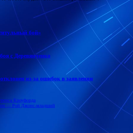
 титульный бой»
боя с Деревянченко
отклонен из-за ошибок в заявлении
еренса Кроуфорда
йсон — Рой Джонс-младший