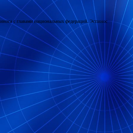
пиноса с главами национальных федераций. Эспинос