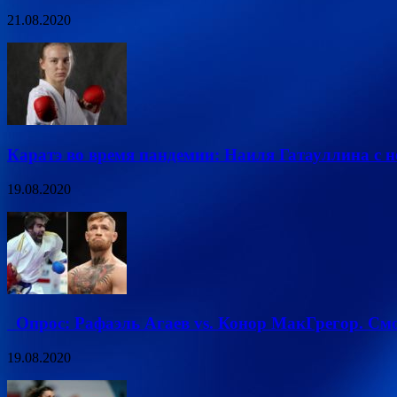
21.08.2020
Каратэ во время пандемии: Наиля Гатауллина с не
19.08.2020
Опрос: Рафаэль Агаев vs. Конор МакГрегор. См
19.08.2020