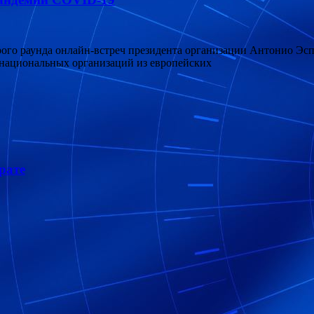
рого раунда онлайн-встреч президента организации Антонио Эс
 национальных организаций из европейских
рате