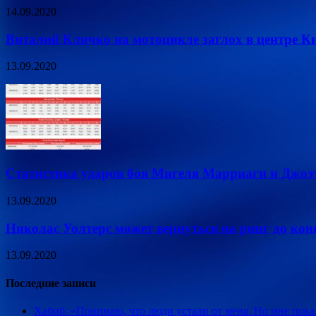
14.09.2020
Виталий Кличко на мотоцикле заглох в центре Ки
13.09.2020
Статистика ударов боя Мигеля Марриаги и Джоэт
13.09.2020
Николас Уолтерс может вернуться на ринг до кон
13.09.2020
Последние записи
Хабиб: «Понимаю, что люди устали от меня. Но мне пока