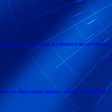
терпением ждет, когда все вернется на круги своя
ожет ли «Бриллиант каратэ» побить «Ноториуса»?