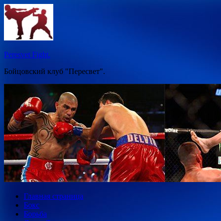
Перейти
к
содержимому
Peresvet Fight.
Бойцовский клуб "Пересвет".
Главная страница
Бокс
Борьба