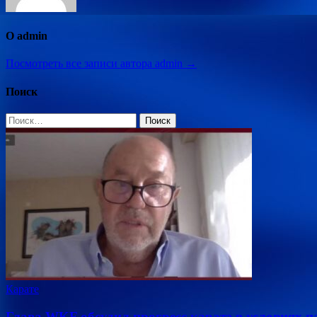
О admin
Посмотреть все записи автора admin →
Поиск
Найти:
Карате
Глава WKF обсудил прогресс каратэ в условиях 