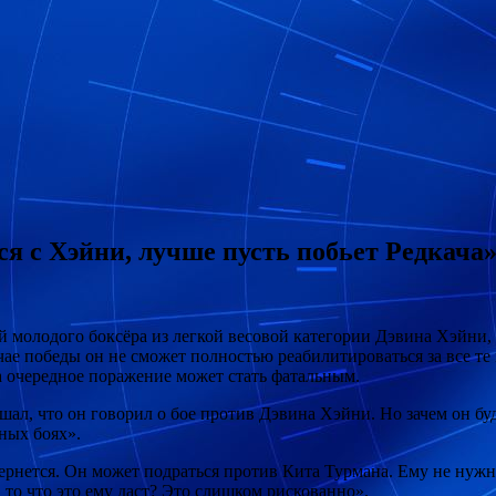
ся с Хэйни, лучше пусть побьет Редкача
ой молодого боксёра из легкой весовой категории Дэвина Хэйни
ае победы он не сможет полностью реабилитироваться за все те
а очередное поражение может стать фатальным.
ал, что он говорил о бое против Дэвина Хэйни. Но зачем он бу
жных боях».
 вернется. Он может подраться против Кита Турмана. Ему не нуж
 то что это ему даст? Это слишком рискованно».