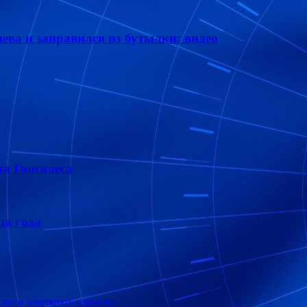
ева и заправился из бутылки: видео
а Гонсалеса
ца года
 рано завершать карьеру»