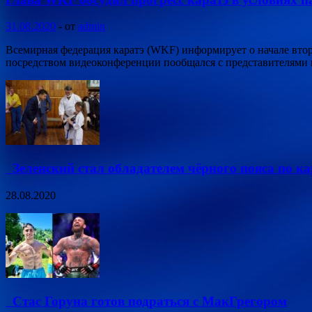
31.08.2020
-
от
admin
Всемирная федерация каратэ (WKF) информирует о начале вто
посредством видеоконференции пообщался с представителями
Зеленский стал обладателем чёрного пояса по ка
28.08.2020
Стас Горуна готов подраться с МакГрегором