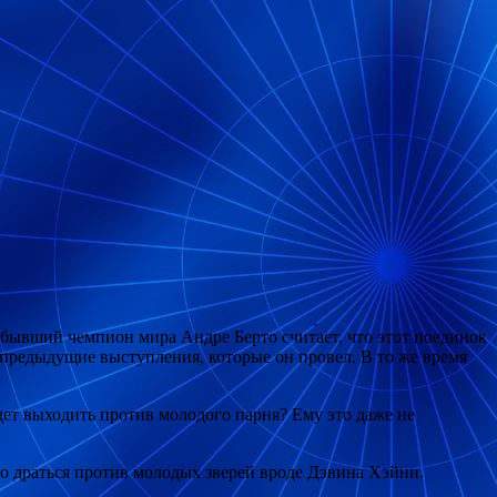
»
, бывший чемпион мира Андре Берто считает, что этот поединок
 предыдущие выступления, которые он провел. В то же время
дет выходить против молодого парня? Ему это даже не
но драться против молодых зверей вроде Дэвина Хэйни.