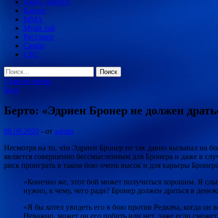
Джиу Джитсу
Карате
MMA
Муай тай
Рестлинг
Самбо
UFC
Найти:
Главное меню
Бокс
Берто: «Эдриен Бронер не должен драть
08.09.2020
-
от
admin
Несмотря на то, что Эдриен Бронер не так давно вызывал на б
является совершенно бессмысленным для Бронера и даже в случ
риск проиграть в таком бою очень высок и для карьеры Бронер
«Конечно же, этот бой может получиться хорошим. Я слыш
нужно, к чему, чего ради? Бронер должен драться в дене
«Я бы хотел увидеть его в бою против Редкача, когда он
Неважно, может он его побить или нет, даже если сможет,