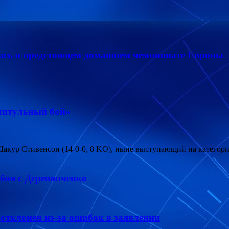
ась о предстоящем домашнем чемпионате Европы
 титульный бой»
ц Шакур Стивенсон (14-0-0, 8 KO), ныне выступающий на катег
боя с Деревянченко
отклонен из-за ошибок в заявлении