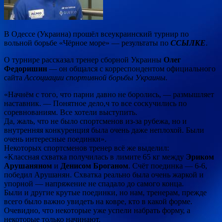
В Одессе (Украина) прошёл всеукраинский турнир по
вольной борьбе «Чёрное море» — результаты по
ССЫЛКЕ
.
О турнире рассказал тренер сборной Украины
Олег
Федоришин
— он общался с корреспондентом официального
сайта
Ассоциации спортивной борьбы Украины.
«Начнём с
того, что парни давно не боролись, — размышляет
наставник. — Понятное дело,ч то все соскучились по
соревнованиям. Все хотели выступить.
Да, жаль, что не было спортсменов из-за рубежа, но и
внутренняя конкуренция была очень даже неплохой. Были
очень интересные поединки».
Некоторых спортсменов тренер всё же выделил:
«Классная схватка получилась в лимите 65 кг между
Эриком
Арушаняном
и
Денисом Броганом
. Счёт поединка — 6-6,
победил Арушанян. Схватка реально была очень жаркой и
упорной — напряжение не спадало до самого конца.
Были и другие крутые поединки, но нам, тренерам, прежде
всего было важно увидеть на ковре, кто в какой форме.
Очевидно, что некоторые уже успели набрать форму, а
некоторые только начинают.