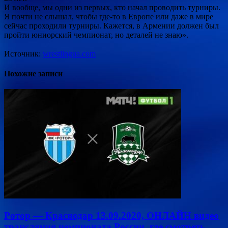
И вообще, мы одни из первых, кто начал проводить турниры.
Я почти не слышал, чтобы где-то в Европе или даже в мире
сейчас проходили турниры. Кажется, в Армении должен был
пройти юниорский чемпионат, но деталей не знаю».
Источник:
wrestlingua.com
Похожие записи
Ротор — Краснодар 13.09.2020, ОНЛАЙН видео
трансляция чемпионата России, где смотреть