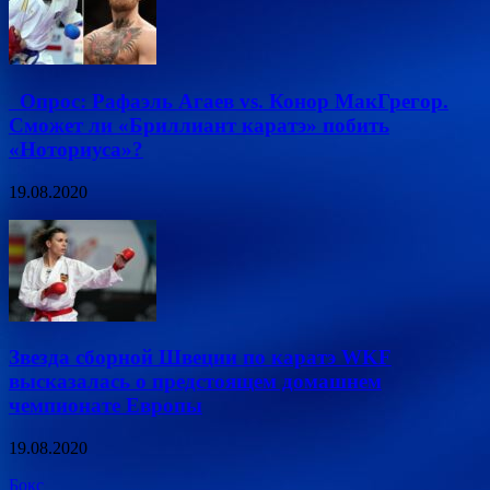
Опрос: Рафаэль Агаев vs. Конор МакГрегор.
Сможет ли «Бриллиант каратэ» побить
«Ноториуса»?
19.08.2020
Звезда сборной Швеции по каратэ WKF
высказалась о предстоящем домашнем
чемпионате Европы
19.08.2020
Бокс