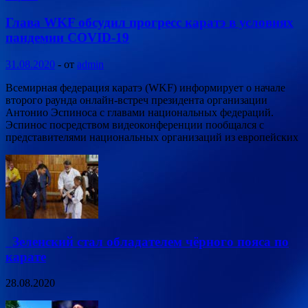
Глава WKF обсудил прогресс каратэ в условиях
пандемии COVID-19
31.08.2020
-
от
admin
Всемирная федерация каратэ (WKF) информирует о начале
второго раунда онлайн-встреч президента организации
Антонио Эспиноса с главами национальных федераций.
Эспинос посредством видеоконференции пообщался с
представителями национальных организаций из европейских
Зеленский стал обладателем чёрного пояса по
карате
28.08.2020