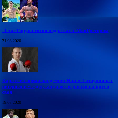
Стас Горуна готов подраться с МакГрегором
21.08.2020
Каратэ во время пандемии: Наиля Гатауллина с
нетерпением ждет, когда все вернется на круги
своя
19.08.2020