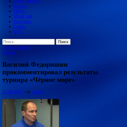
Джиу Джитсу
Карате
MMA
Муай тай
Рестлинг
Самбо
UFC
Найти:
Главное меню
Борьба
Василий Федоришин
прокомментировал результаты
турнира «Чёрное море»
21.08.2020
-
от
admin