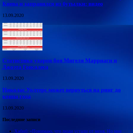
Киева и заправился из бутылки: видео
13.09.2020
Статистика ударов боя Мигеля Марриаги и
Джоэта Гонсалеса
13.09.2020
Николас Уолтерс может вернуться на ринг до
конца года
13.09.2020
Последние записи
Хабиб: «Понимаю, что люди устали от меня. Но мне