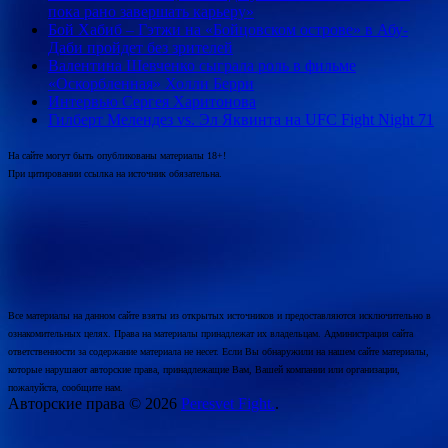
пока рано завершать карьеру»
Бой Хабиб – Гэтжи на «Бойцовском острове» в Абу-
Даби пройдет без зрителей
Валентина Шевченко сыграла роль в фильме
«Оскорбленная» Холли Берри
Интервью Сергея Харитонова
Гилберт Мелендез vs. Эл Яквинта на UFC Fight Night 71
На сайте могут быть опубликованы материалы 18+!
При цитировании ссылка на источник обязательна.
Все материалы на данном сайте взяты из открытых источников и предоставляются исключительно в
ознакомительных целях. Права на материалы принадлежат их владельцам. Администрация сайта
ответственности за содержание материала не несет. Если Вы обнаружили на нашем сайте материалы,
которые нарушают авторские права, принадлежащие Вам, Вашей компании или организации,
пожалуйста, сообщите нам.
Авторские права © 2026
Peresvet Fight.
.