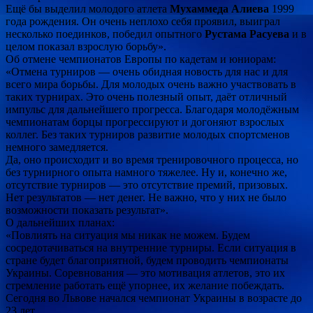
Ещё бы выделил молодого атлета
Мухаммеда Алиева
1999
года рождения. Он очень неплохо себя проявил, выиграл
несколько поединков, победил опытного
Рустама Расуева
и в
целом показал взрослую борьбу».
Об отмене чемпионатов Европы по кадетам и юниорам:
«Отмена турниров — очень обидная новость для нас и для
всего мира борьбы. Для молодых очень важно участвовать в
таких турнирах. Это очень полезный опыт, даёт отличный
импульс для дальнейшего прогресса. Благодаря молодёжным
чемпионатам борцы прогрессируют и догоняют взрослых
коллег. Без таких турниров развитие молодых спортсменов
немного замедляется.
Да, оно происходит и во время тренировочного процесса, но
без турнирного опыта намного тяжелее. Ну и, конечно же,
отсутствие турниров — это отсутствие премий, призовых.
Нет результатов — нет денег. Не важно, что у них не было
возможности показать результат».
О дальнейших планах:
«Повлиять на ситуация мы никак не можем. Будем
сосредотачиваться на внутренние турниры. Если ситуация в
стране будет благоприятной, будем проводить чемпионаты
Украины. Соревнования — это мотивация атлетов, это их
стремление работать ещё упорнее, их желание побеждать.
Сегодня во Львове начался чемпионат Украины в возрасте до
23 лет.