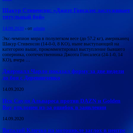
Шакур Стивенсон: «Джоэт Гонсалес заслуживает
титульный бой»
14.09.2020
-
от
admin
Экс-чемпион мира в полулегком весе (до 57.2 кг), американец
Шакур Стивенсон (14-0-0, 8 KO), ныне выступающий на
категорию выше, прокомментировал выступление бывшего
соперника, соотечественника Джоэта Гонсалеса (24-1-0, 14
KO), вчера …
Джермалл Чарло показал форму за две недели
до боя с Деревянченко
14.09.2020
Иск Сауля Альвареса против DAZN и Golden
Boy отклонен из-за ошибок в заявлении
14.09.2020
Виталий Кличко на мотоцикле заглох в центре