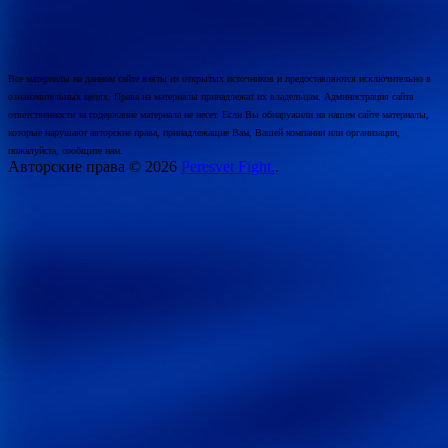
Все материалы на данном сайте взяты из открытых источников и предоставляются исключительно в
ознакомительных целях. Права на материалы принадлежат их владельцам. Администрация сайта
ответственности за содержание материала не несет. Если Вы обнаружили на нашем сайте материалы,
которые нарушают авторские права, принадлежащие Вам, Вашей компании или организации,
пожалуйста, сообщите нам.
Авторские права © 2026
Peresvet Fight.
.