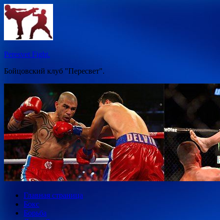
Перейти
к
содержимому
Peresvet Fight.
Бойцовский клуб "Пересвет".
Главная страница
Бокс
Борьба