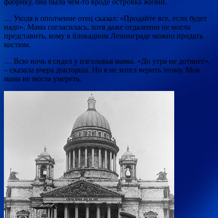
фабрику, она была чем-то вроде островка жизни.
… Уходя в ополчение отец сказал: «Продайте все, если будет
надо». Мама согласилась, хотя даже отдаленно не могла
представить, кому в блокадном Ленинграде можно продать
костюм.
… Всю ночь я сидел у изголовья мамы. «До утра не дотянет»,
– сказала вчера докторша. Но я не хотел верить этому. Моя
мама не могла умереть.