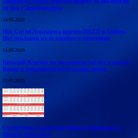
Джермалл Чарло показал форму за две недели
до боя с Деревянченко
14.09.2020
Иск Сауля Альвареса против DAZN и Golden
Boy отклонен из-за ошибок в заявлении
14.09.2020
Виталий Кличко на мотоцикле заглох в центре
Киева и заправился из бутылки: видео
13.09.2020
Статистика ударов боя Мигеля Марриаги и
Джоэта Гонсалеса