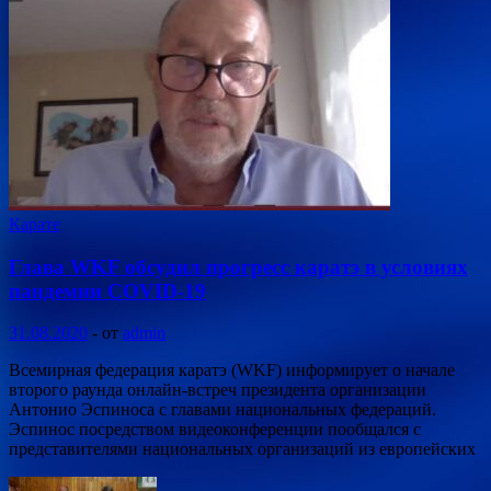
Карате
Глава WKF обсудил прогресс каратэ в условиях
пандемии COVID-19
31.08.2020
-
от
admin
Всемирная федерация каратэ (WKF) информирует о начале
второго раунда онлайн-встреч президента организации
Антонио Эспиноса с главами национальных федераций.
Эспинос посредством видеоконференции пообщался с
представителями национальных организаций из европейских