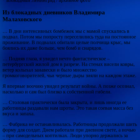
* Блокадный Ленинград / архивное фото
Из блокадных дневников Владимира
Малаховского
… В дни интенсивных бомбежек мы с мамой спускались в
подвал. Потом мы попросту переселились туда на постоянное
проживание. В подвалах обитали целые полчища крыс, мы
боялись их даже больше, чем бомб и снарядов.
… Подняв глаза, я увидел нечто фантастическое –
петербургский жилой дом в разрезе. На стенах висели ковры,
ветер колыхал занавески и было множество
громкоговорителей, чьи черные дыры зияли на каждом этаже.
Я впервые воочию увидел результат войны. А позже осознал,
насколько и сам был близко к собственной гибели.
… Столовая практически была закрыта, и лишь иногда ее
работницы раздавали нам шроты. Это такая соевая масса без
вкуса и запаха.
… Фабрика не останавливалась. Работницы продолжали шить
форму для солдат. Днем работали при дневном свете, а ночью
– при самодельных коптилках. Люди упорно держались за