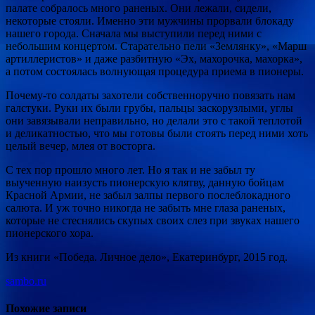
палате собралось много раненых. Они лежали, сидели,
некоторые стояли. Именно эти мужчины прорвали блокаду
нашего города. Сначала мы выступили перед ними с
небольшим концертом. Старательно пели «Землянку», «Марш
артиллеристов» и даже разбитную «Эх, махорочка, махорка»,
а потом состоялась волнующая процедура приема в пионеры.
Почему-то солдаты захотели собственноручно повязать нам
галстуки. Руки их были грубы, пальцы заскорузлыми, углы
они завязывали неправильно, но делали это с такой теплотой
и деликатностью, что мы готовы были стоять перед ними хоть
целый вечер, млея от восторга.
С тех пор прошло много лет. Но я так и не забыл ту
выученную наизусть пионерскую клятву, данную бойцам
Красной Армии, не забыл залпы первого послеблокадного
салюта. И уж точно никогда не забыть мне глаза раненых,
которые не стеснялись скупых своих слез при звуках нашего
пионерского хора.
Из книги «Победа. Личное дело», Екатеринбург, 2015 год.
sambo.ru
Похожие записи