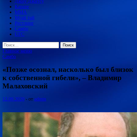
Джиу Джитсу
Карате
MMA
Муай тай
Рестлинг
Самбо
UFC
Найти:
Главное меню
Самбо
«Позже осознал, насколько был близок
к собственной гибели», – Владимир
Малаховский
12.09.2020
-
от
admin