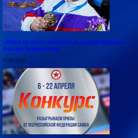
«Ребро на место вставляю и дальше борюсь», —
Альсим Черноскулов
13.09.2020