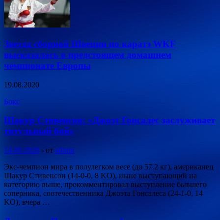
Звезда сборной Швеции по каратэ WKF
высказалась о предстоящем домашнем
чемпионате Европы
19.08.2020
Бокс
Шакур Стивенсон: «Джоэт Гонсалес заслуживает
титульный бой»
14.09.2020
-
от
admin
Экс-чемпион мира в полулегком весе (до 57.2 кг), американец
Шакур Стивенсон (14-0-0, 8 KO), ныне выступающий на
категорию выше, прокомментировал выступление бывшего
соперника, соотечественника Джоэта Гонсалеса (24-1-0, 14
KO), вчера …