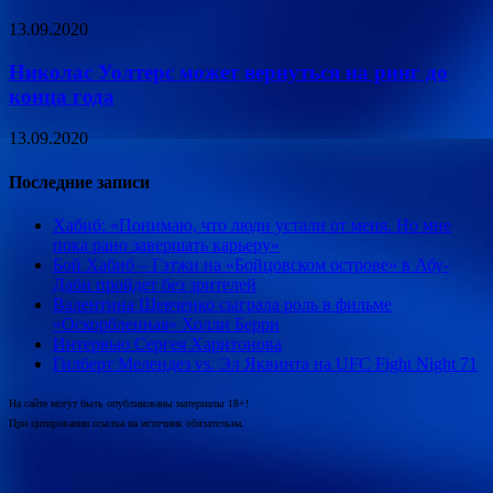
13.09.2020
Николас Уолтерс может вернуться на ринг до
конца года
13.09.2020
Последние записи
Хабиб: «Понимаю, что люди устали от меня. Но мне
пока рано завершать карьеру»
Бой Хабиб – Гэтжи на «Бойцовском острове» в Абу-
Даби пройдет без зрителей
Валентина Шевченко сыграла роль в фильме
«Оскорбленная» Холли Берри
Интервью Сергея Харитонова
Гилберт Мелендез vs. Эл Яквинта на UFC Fight Night 71
На сайте могут быть опубликованы материалы 18+!
При цитировании ссылка на источник обязательна.