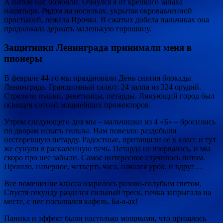
А потом нас бомбили. Очнулся я от крепкого запаха
нашатыря. Рядом на носилках, укрытая окровавленной
простыней, лежала Ирочка. В сжатых добела пальчиках она
продолжала держать маленькую горошину.
Защитники Ленинграда принимали меня в
пионеры
В феврале 44-го мы праздновали День снятия блокады
Ленинграда. Грандиозный салют: 24 залпа из 324 орудий.
Стреляли пушки, ракетницы, петарды. Ликующий город был
освещен сотней мощнейших прожекторов.
Утром следующего дня мы – мальчишки из 4 «Б» – бросились
по дворам искать гильзы. Нам повезло: раздобыли
несгоревшую петарду. Радостные, притащили ее в класс и тут
же сунули в раскаленную печь. Петарда не взорвалась, и мы
скоро про нее забыли. Самое интересное случилось потом.
Прошло, наверное, четверть часа, начался урок, и вдруг…
Все помещение класса озарилось розово-голубым светом.
Спустя секунду раздался сильный треск, печка запрыгала на
месте, с нее посыпался кафель. Ба-а-ах!
Паника и эффект были настолько мощными, что пришлось