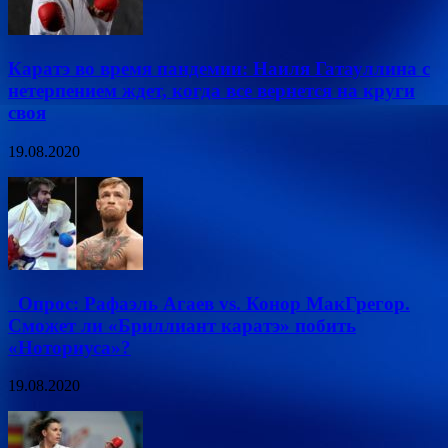
Каратэ во время пандемии: Наиля Гатауллина с
нетерпением ждет, когда все вернется на круги
своя
19.08.2020
Опрос: Рафаэль Агаев vs. Конор МакГрегор.
Сможет ли «Бриллиант каратэ» побить
«Ноториуса»?
19.08.2020