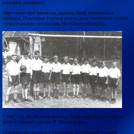
вызывать пожарных.
Через некоторое время нас должны были принимать в
пионеры. Некоторые учителя хотели даже исключить группу
«пиротехников» из списков. Но в итоге обошлось.
* 1947 год. Футбольная команда Владимира Малаховского /
фото из личного архива В. Малаховского
23 января мы явились в госпиталь. В огромной угловой